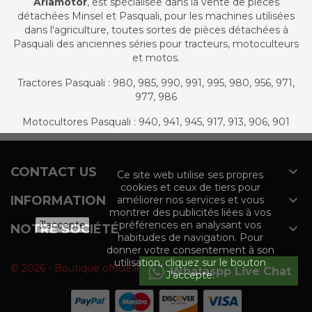
Ariamotor
, est spécialisée dans la vente de pièces
détachées Minsel et Pasquali, pour les machines utilisées
dans l'agriculture, toutes sortes de pièces détachées à
Pasquali des anciennes séries pour tracteurs, motoculteurs
et motos.
Tractores Pasquali : 980, 985, 990, 991, 995, 980, 956, 971,
977, 986
Motocultores Pasquali : 940, 941, 945, 917, 913, 906, 901

CONTACT US
Ce site web utilise ses propres
cookies et ceux de tiers pour

INFORMATION
améliorer nos services et vous
montrer des publicités liées à vos
J'accepte
préférences en analysant vos

NOTRE SOCIÉTÉ
habitudes de navigation. Pour
donner votre consentement à son
utilisation, cliquez sur le bouton
© 2026 - Boutique officielle du groupe Agromaquinaria
Whataspp Live Chat
J'accepte.