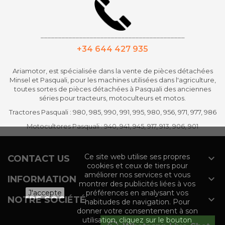
_________________________________________
+34 644 427 935
Ariamotor
, est spécialisée dans la vente de pièces détachées
Minsel et Pasquali, pour les machines utilisées dans l'agriculture,
toutes sortes de pièces détachées à Pasquali des anciennes
séries pour tracteurs, motoculteurs et motos.
Tractores Pasquali : 980, 985, 990, 991, 995, 980, 956, 971, 977, 986
Motocultores Pasquali : 940, 941, 945, 917, 913, 906, 901
Ce site web utilise ses propres

CONTACT US
cookies et ceux de tiers pour
améliorer nos services et vous

INFORMATION
montrer des publicités liées à vos
J'accepte
préférences en analysant vos

NOTRE SOCIÉTÉ
habitudes de navigation. Pour
donner votre consentement à son
utilisation, cliquez sur le bouton