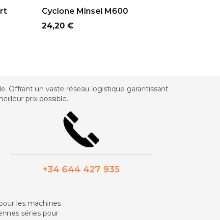
ADD TO CART
AD
rt
Cyclone Minsel M600
4 Cartou
Intérieu
Prix
24,20 €
Prix
42,35 €
 Offrant un vaste réseau logistique garantissant
illeur prix possible.
_________________________________________
+34 644 427 935
 pour les machines
iennes séries pour