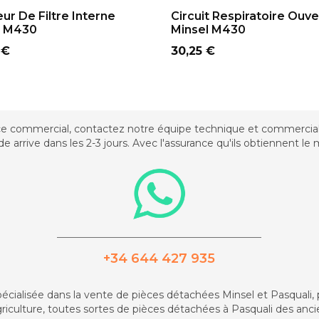
ADD TO CART
ADD TO CART
eur De Filtre Interne
Circuit Respiratoire Ouve
l M430
Minsel M430
Prix
 €
30,25 €
ce commercial, contactez notre équipe technique et commerciale.
rrive dans les 2-3 jours. Avec l'assurance qu'ils obtiennent le me
_________________________________________
+34 644 427 935
spécialisée dans la vente de pièces détachées Minsel et Pasquali,
agriculture, toutes sortes de pièces détachées à Pasquali des anc