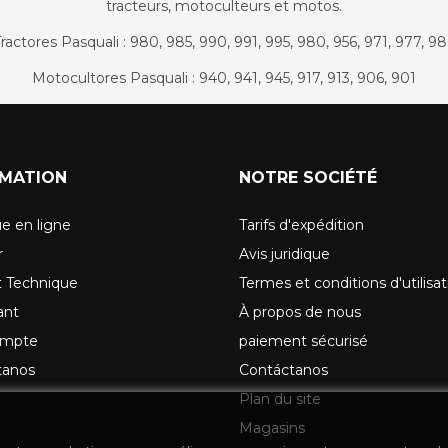
tracteurs, motoculteurs et motos.
ractores Pasquali : 980, 985, 990, 991, 995, 980, 956, 971, 977, 9
Motocultores Pasquali : 940, 941, 945, 917, 913, 906, 901
RMATION
NOTRE SOCIÉTÉ
e en ligne
Tarifs d'expédition
r
Avis juridique
t Technique
Termes et conditions d'utilisat
ant
À propos de nous
ompte
paiement sécurisé
tanos
Contáctanos
Plan du site
Magasins