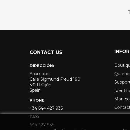
T
INFO
CONTACT US
Boutiqu
DIRECCIÓN:
Ariamotor
Quartie
Calle Sigmund Freud 190
Suppor
33211 Gijón
Spain
Identifi
Mon c
PHONE:
Contác
+34 644 427 935
FAX:
644 427 935