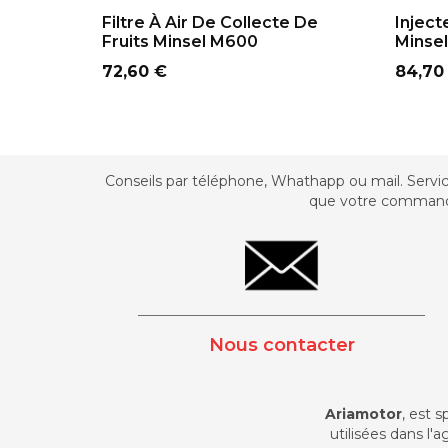
ADD TO CART
Filtre À Air De Collecte De
Inject
Fruits Minsel M600
Minse
Prix
Prix
72,60 €
84,70
Conseils par téléphone, Whathapp ou mail. Servi
que votre commande a
_________________________________________
Nous contacter
Ariamotor
, est 
utilisées dans l'