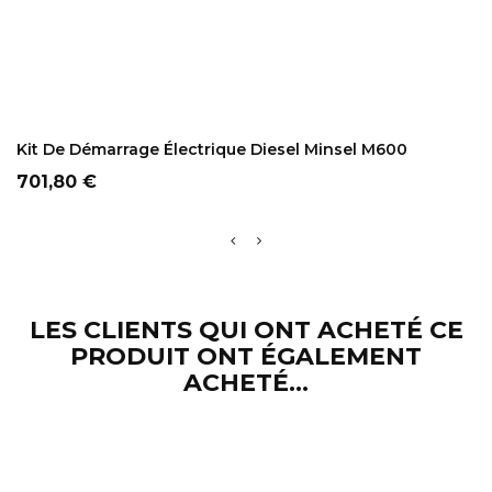
ADD TO CART
Kit De Démarrage Électrique Diesel Minsel M600
Prix
701,80 €
LES CLIENTS QUI ONT ACHETÉ CE
PRODUIT ONT ÉGALEMENT
ACHETÉ...