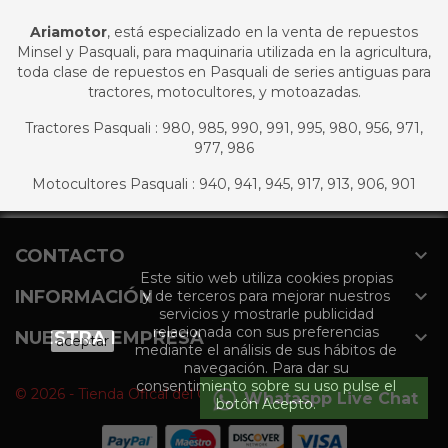
Ariamotor
, está especializado en la venta de repuestos
Minsel y Pasquali, para maquinaria utilizada en la agricultura,
toda clase de repuestos en Pasquali de series antiguas para
tractores, motocultores, y motoazadas.
Tractores Pasquali : 980, 985, 990, 991, 995, 980, 956, 971,
977, 986
Motocultores Pasquali : 940, 941, 945, 917, 913, 906, 901

CONTACTO
Este sitio web utiliza cookies propias

INFORMACIÓN
y de terceros para mejorar nuestros
servicios y mostrarle publicidad
relacionada con sus preferencias

NUESTRA EMPRESA
aceptar
mediante el análisis de sus hábitos de
navegación. Para dar su
consentimiento sobre su uso pulse el
© 2026 - Tienda Ofical del Grupo Agromaquinaria
Whataspp Live Chat
botón Acepto.