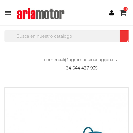
0

comercial@agromaquinariagijon.es
+34 644 427 935