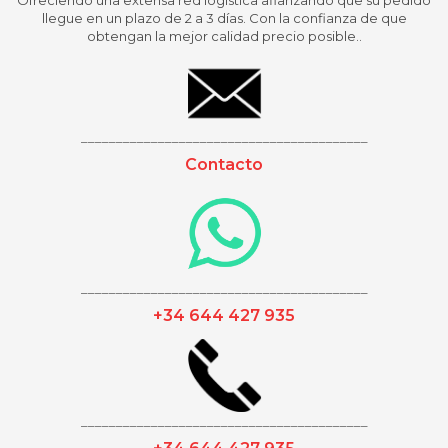
Ofreciendo una extensa red logística afianzando que su pedido
llegue en un plazo de 2 a 3 días. Con la confianza de que
obtengan la mejor calidad precio posible..
_________________________________________
Contacto
_________________________________________
+34 644 427 935
_________________________________________