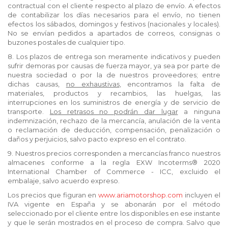
contractual con el cliente respecto al plazo de envío. A efectos
de contabilizar los días necesarios para el envío, no tienen
efectos los sábados, domingos y festivos (nacionales y locales).
No se envían pedidos a apartados de correos, consignas o
buzones postales de cualquier tipo.
8. Los plazos de entrega son meramente indicativos y pueden
sufrir demoras por causas de fuerza mayor, ya sea por parte de
nuestra sociedad o por la de nuestros proveedores; entre
dichas causas,
no exhaustivas
, encontramos la falta de
materiales, productos y recambios, las huelgas, las
interrupciones en los suministros de energía y de servicio de
transporte.
Los retrasos no podrán dar lugar
a ninguna
indemnización, rechazo de la mercancía, anulación de la venta
o reclamación de deducción, compensación, penalización o
daños y perjuicios, salvo pacto expreso en el contrato.
9. Nuestros precios corresponden a mercancías franco nuestros
almacenes conforme a la regla EXW Incoterms® 2020
International Chamber of Commerce - ICC, excluido el
embalaje, salvo acuerdo expreso.
Los precios que figuran en
www.ariamotorshop.com
incluyen el
IVA vigente en España y se abonarán por el método
seleccionado por el cliente entre los disponibles en ese instante
y que le serán mostrados en el proceso de compra. Salvo que