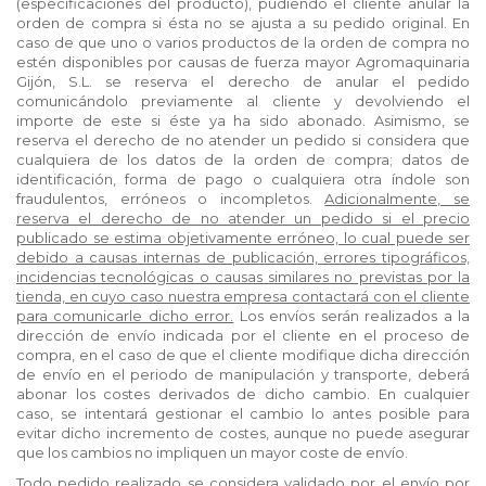
(especificaciones del producto), pudiendo el cliente anular la
orden de compra si ésta no se ajusta a su pedido original. En
caso de que uno o varios productos de la orden de compra no
estén disponibles por causas de fuerza mayor Agromaquinaria
Gijón, S.L. se reserva el derecho de anular el pedido
comunicándolo previamente al cliente y devolviendo el
importe de este si éste ya ha sido abonado. Asimismo, se
reserva el derecho de no atender un pedido si considera que
cualquiera de los datos de la orden de compra; datos de
identificación, forma de pago o cualquiera otra índole son
fraudulentos, erróneos o incompletos.
Adicionalmente, se
reserva el derecho de no atender un pedido si el precio
publicado se estima objetivamente erróneo, lo cual puede ser
debido a causas internas de publicación, errores tipográficos,
incidencias tecnológicas o causas similares no previstas por la
tienda, en cuyo caso nuestra empresa contactará con el cliente
para comunicarle dicho error.
Los envíos serán realizados a la
dirección de envío indicada por el cliente en el proceso de
compra, en el caso de que el cliente modifique dicha dirección
de envío en el periodo de manipulación y transporte, deberá
abonar los costes derivados de dicho cambio. En cualquier
caso, se intentará gestionar el cambio lo antes posible para
evitar dicho incremento de costes, aunque no puede asegurar
que los cambios no impliquen un mayor coste de envío.
Todo pedido realizado se considera validado por el envío por