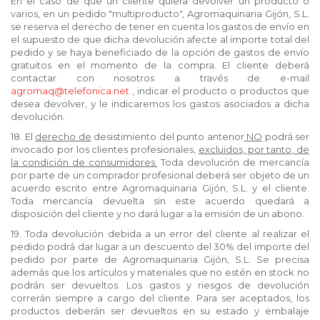
En el caso de que un cliente quiera devolver un producto o
varios, en un pedido "multiproducto", Agromaquinaria Gijón, S.L.
se reserva el derecho de tener en cuenta los gastos de envío en
el supuesto de que dicha devolución afecte al importe total del
pedido y se haya beneficiado de la opción de gastos de envío
gratuitos en el momento de la compra. El cliente deberá
contactar con nosotros a través de e-mail
agromaq@telefonica.net
, indicar el producto o productos que
desea devolver, y le indicaremos los gastos asociados a dicha
devolución.
18. El
derecho de
desistimiento del punto anterior
NO
podrá ser
invocado por los clientes profesionales,
excluidos, por tanto, de
la condición de consumidores.
Toda devolución de mercancía
por parte de un comprador profesional deberá ser objeto de un
acuerdo escrito entre Agromaquinaria Gijón, S.L. y el cliente.
Toda mercancía devuelta sin este acuerdo quedará a
disposición del cliente y no dará lugar a la emisión de un abono.
19. Toda devolución debida a un error del cliente al realizar el
pedido podrá dar lugar a un descuento del 30% del importe del
pedido por parte de Agromaquinaria Gijón, S.L. Se precisa
además que los artículos y materiales que no estén en stock no
podrán ser devueltos. Los gastos y riesgos de devolución
correrán siempre a cargo del cliente. Para ser aceptados, los
productos deberán ser devueltos en su estado y embalaje