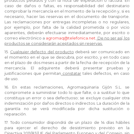
productos pedidos
y
con la nota de expedición o factura. En
caso de daños o faltas, es responsabilidad del destinatario
comprobar la mercancía en el momento de la recepción y, si es
necesario, hacer las reservas en el documento de transporte.
Las reclamaciones por entregas incompletas o no regulares,
por ejemplo, por falta de la calidad prometida o por vicio
aparentes, deberán efectuarse inmediatamente, por escrito o
correo electrónico a
agromaq@telefonica.net
.
De no ser así, los
productos se considerarán aceptados sin reservas.
15.
Cualquier defecto del producto
deberá ser comunicado en
el momento en el que se descubra, por escrito, y en todo caso
en el plazo de dos meses a partir de la fecha de recepción de la
mercancía. El adquirente deberá presentar pruebas y
justificaciones que permitan
constatar
tales defectos, en caso
de uso.
16. En estas reclamaciones, Agromaquinaria Gijón S.L. se
compromete a suministrar todo lo que falte, o a sustituir lo que
constituya un error o sea defectuoso; se excluye cualquier otra
indemnización por daños directos o indirectos. La duración de la
garantía no se verá modificada por dicha sustitución o
reparación.
17. Todo consumidor dispondrá de un plazo de 14 días hábiles
para ejercer el derecho de desistimiento previsto en la
Directiva 2011/83/UE del Parlamento Europeo y del Consejo, sin