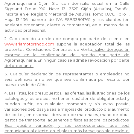
Agromaquinaria Gijón, S.L. con domicilio social en la Calle
Sigmund Freud 190. Nave 13. 33211 Gijón (Asturias), España,
inscrita en el Registro Mercantil de Asturias, Tomo 1.876, Folio 1,
Hoja 13.436, número de IVA ESB33801762 y sus clientes (en
adelante ordenante, cliente o comprador), en el marco de su
actividad profesional.
2. Cada pedido u orden de compra por parte del cliente en
www.ariamotorshop.com
supone la aceptación total de las
presentes Condiciones Generales de Venta,
salvo derogación
expresa en la confirmación del pedido por parte de
Agromaquinaria. En ningún caso se admite revocación por parte
del ordenante.
3. Cualquier declaración de representantes o empleados no
será definitiva a no ser que sea confirmada por escrito por
nuestra sede de Gijón.
4. Las listas, los presupuestos, las ofertas, las ilustraciones de los
catálogos y los precios no tienen carácter de obligatoriedad y
pueden sufrir, en cualquier momento y sin aviso previo,
variaciones debidas ya sea a mejoras del producto o al aumento
de costes, en especial, derivado de materiales, mano de obra,
gastos de transporte, aduaneros o fiscales sobre los productos.
Esta posible variación, y sus consecuencias, que será
comunicada al cliente en el plazo más breve posible desde el