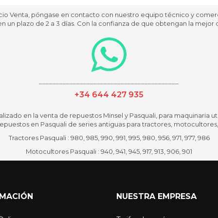
cio Venta, póngase en contacto con nuestro equipo técnico y comerci
n un plazo de 2 a 3 días. Con la confianza de que obtengan la mejor c
_________________________________________
+34 644 427 935
alizado en la venta de repuestos Minsel y Pasquali, para maquinaria util
repuestos en Pasquali de series antiguas para tractores, motocultores
Tractores Pasquali : 980, 985, 990, 991, 995, 980, 956, 971, 977, 986
Motocultores Pasquali : 940, 941, 945, 917, 913, 906, 901
RMACIÓN
NUESTRA EMPRESA