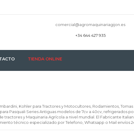
comercial@agromaquinariagijon.es
+34 644 427 935
TACTO
TIENDA ONLINE
ombardini, Kohler para Tractores y Motocultores, Rodamientos, Tomas 
ara Pasquali Series Antiguas modelos de 7cv a 40cv, refrigerados por 
 de tractores y Maquinaria Agrícola a nivel mundial. El Fabricante Ital
iento técnico especializado por Telefono, Whatsapp o Mail envíos 2