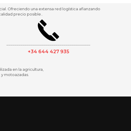
al. Ofreciendo una extensa red logística afianzando
alidad precio posible..
_________________________________________
+34 644 427 935
izada en la agricultura,
, y motoazadas.