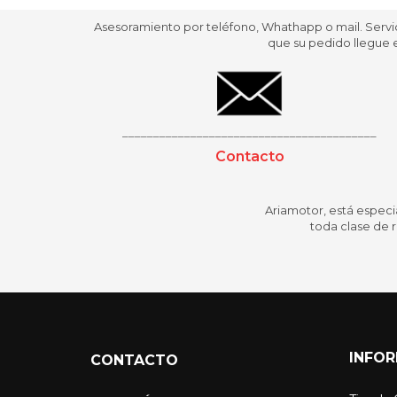
Asesoramiento por teléfono, Whathapp o mail. Servi
que su pedido llegue e
_________________________________________
Contacto
Ariamotor
, está especi
toda clase de 
INFO
CONTACTO