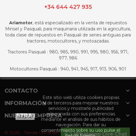
+34 644 427 935
Ariamotor
, está especializado en la venta de repuestos
Minsel y Pasquali, para maquinaria utilizada en la agricultura,
toda clase de repuestos en Pasquali de series antiguas para
tractores, motocultores, y motoazadas.
Tractores Pasquali : 980, 985, 990, 991, 995, 980, 956, 971,
977, 986
Motocultores Pasquali : 940, 941, 945, 917, 913, 906, 901

CONTACTO
Este sitio web utiliza cookies propias

INFORMACIÓN
y de terceros para mejorar nuestros
servicios y mostrarle publicidad
relacionada con sus preferencias

NUESTRA EMPRESA
aceptar
mediante el análisis de sus hábitos de
navegación. Para dar su
consentimiento sobre su uso pulse el
© 2026 - Tienda Ofical del Grupo Agromaquinaria
Whataspp Live Chat
botón Acepto.