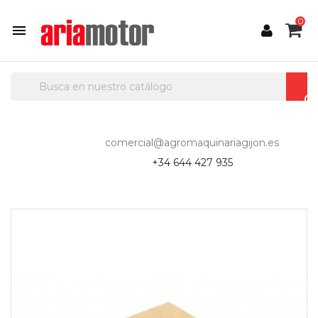
0

comercial@agromaquinariagijon.es
+34 644 427 935