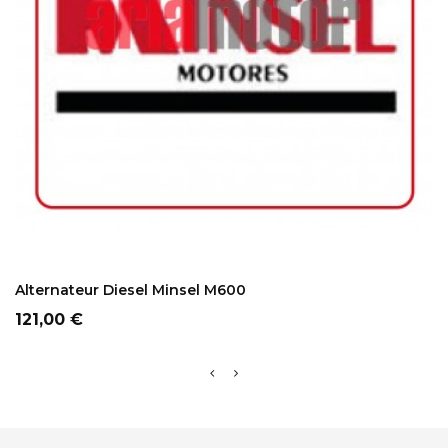
ADD TO CART
Alternateur Diesel Minsel M600
Prix
121,00 €