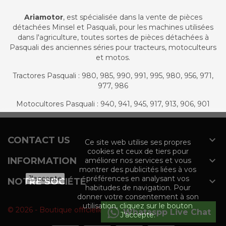
Ariamotor
, est spécialisée dans la vente de pièces
détachées Minsel et Pasquali, pour les machines utilisées
dans l'agriculture, toutes sortes de pièces détachées à
Pasquali des anciennes séries pour tracteurs, motoculteurs
et motos.
Tractores Pasquali : 980, 985, 990, 991, 995, 980, 956, 971,
977, 986
Motocultores Pasquali : 940, 941, 945, 917, 913, 906, 901

CONTACT US
Ce site web utilise ses propres
cookies et ceux de tiers pour

INFORMATION
améliorer nos services et vous
montrer des publicités liées à vos
J'accepte
préférences en analysant vos

NOTRE SOCIÉTÉ
habitudes de navigation. Pour
donner votre consentement à son
utilisation, cliquez sur le bouton
© 2026 - Boutique officielle du groupe Agromaquinaria
Whataspp Live Chat
J'accepte.