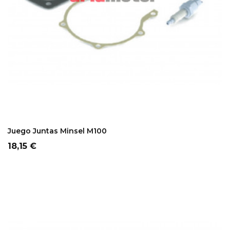
ADD TO CART
Juego Juntas Minsel M100
Precio
18,15 €
FUERA DE STOCK