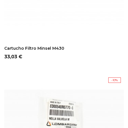
ADD TO CART
Cartucho Filtro Minsel M430
Precio
33,03 €
-10%