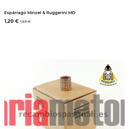
ADD TO CART
Espárrago Minsel & Ruggerini MD
Precio
Precio
1,20 €
1,33 €
regular