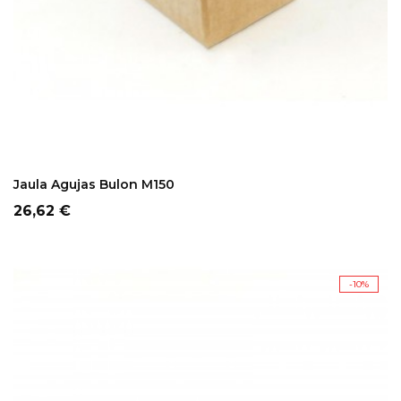
ADD TO CART
Jaula Agujas Bulon M150
Precio
26,62 €
-10%