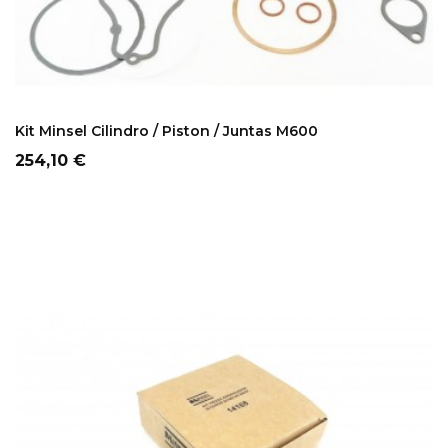
ADD TO CART
Kit Minsel Cilindro / Piston / Juntas M600
Precio
254,10 €