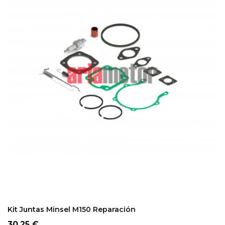
ADD TO CART
Kit Juntas Minsel M150 Reparación
Precio
30,25 €