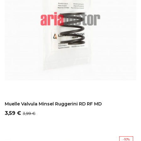
ADD TO CART
Muelle Valvula Minsel Ruggerini RD RF MD
Precio
Precio
3,59 €
3,99 €
regular
-10%