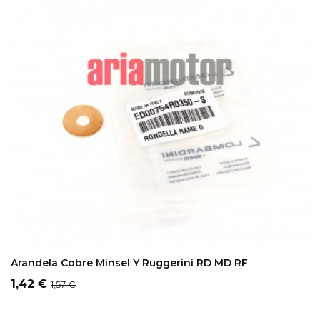
ADD TO CART
Arandela Cobre Minsel Y Ruggerini RD MD RF
Precio
Precio
1,42 €
1,57 €
regular