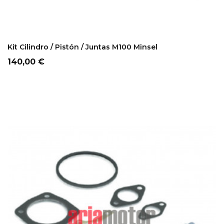
ADD TO CART
Kit Cilindro / Pistón / Juntas M100 Minsel
Precio
140,00 €