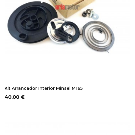
ADD TO CART
Kit Arrancador Interior Minsel M165
Precio
40,00 €