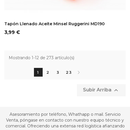
ADD TO CART
Tapón Llenado Aceite Minsel Ruggerini MD190
Precio
3,99 €
Mostrando 1-12 de 273 artículo(s)
1
2
3
23

Subir Arriba
Asesoramiento por teléfono, Whathapp o mail. Servicio
Venta, póngase en contacto con nuestro equipo técnico y
comercial. Ofreciendo una extensa red logística afianzando