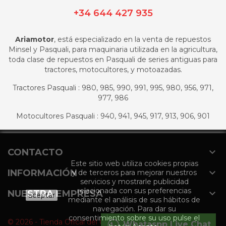
+34 644 427 935
Ariamotor
, está especializado en la venta de repuestos
Minsel y Pasquali, para maquinaria utilizada en la agricultura,
toda clase de repuestos en Pasquali de series antiguas para
tractores, motocultores, y motoazadas.
Tractores Pasquali : 980, 985, 990, 991, 995, 980, 956, 971,
977, 986
Motocultores Pasquali : 940, 941, 945, 917, 913, 906, 901

CONTACTO
Este sitio web utiliza cookies propias

INFORMACIÓN
y de terceros para mejorar nuestros
servicios y mostrarle publicidad
relacionada con sus preferencias

NUESTRA EMPRESA
aceptar
mediante el análisis de sus hábitos de
navegación. Para dar su
consentimiento sobre su uso pulse el
© 2026 - Tienda Ofical del Grupo Agromaquinaria
Whataspp Live Chat