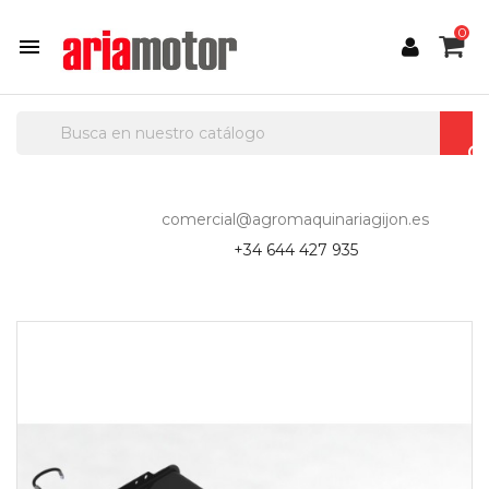
0

comercial@agromaquinariagijon.es
+34 644 427 935