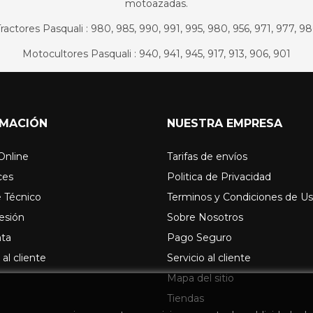
motoazadas.
ractores Pasquali : 980, 985, 990, 991, 995, 980, 956, 971, 977, 9
Motocultores Pasquali : 940, 941, 945, 917, 913, 906, 901
RMACIÓN
NUESTRA EMPRESA
Online
Tarifas de envíos
ces
Politica de Privacidad
 Técnico
Terminos y Condiciones de U
sesión
Sobre Nosotros
nta
Pago Seguro
 al cliente
Servicio al cliente
Mapa del sitio
Tiendas