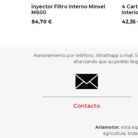
ADD TO CART
Inyector Filtro Interno Minsel
4 Cart
M600
Interi
Precio
Preci
84,70 €
42,35
Asesoramiento por teléfono, Whathapp o mail. Se
afianzando que su pedido llegu
_________________________________________
Contacto
Ariamotor
, está es
agricultura, tod