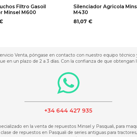
ADD TO CART
ADD TO CART
uchos Filtro Gasoil
Silenciador Agricola Mins
or Minsel M600
M430
o
Precio
 €
81,07 €
rvicio Venta, póngase en contacto con nuestro equipo técnico y
e en un plazo de 2 a 3 días. Con la confianza de que obtengan la
_________________________________________
+34 644 427 935
pecializado en la venta de repuestos Minsel y Pasquali, para maqui
a clase de repuestos en Pasquali de series antiguas para tractores