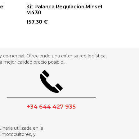
ADD TO CART
AD
el
Kit Palanca Regulación Minsel
Carbura
M430
Interca
Precio
Precio
157,30 €
114,95 €
 comercial. Ofreciendo una extensa red logística
 mejor calidad precio posible..
_________________________________________
+34 644 427 935
naria utilizada en la
, motocultores, y