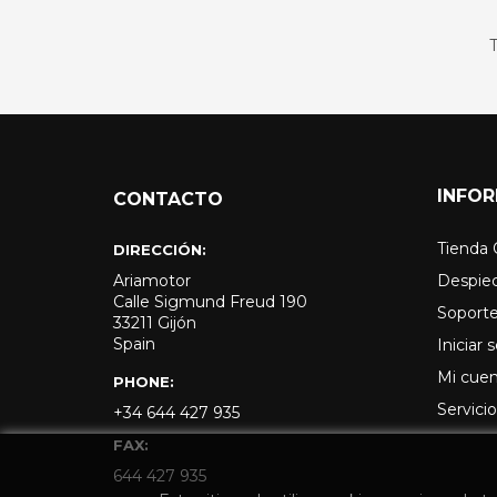
T
INFO
CONTACTO
Tienda 
DIRECCIÓN:
Ariamotor
Despie
Calle Sigmund Freud 190
Soporte
33211 Gijón
Spain
Iniciar 
Mi cue
PHONE:
Servicio
+34 644 427 935
FAX:
644 427 935