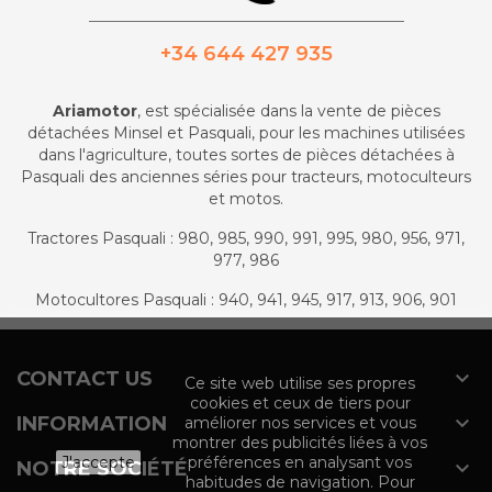
_________________________________________
+34 644 427 935
Ariamotor
, est spécialisée dans la vente de pièces
détachées Minsel et Pasquali, pour les machines utilisées
dans l'agriculture, toutes sortes de pièces détachées à
Pasquali des anciennes séries pour tracteurs, motoculteurs
et motos.
Tractores Pasquali : 980, 985, 990, 991, 995, 980, 956, 971,
977, 986
Motocultores Pasquali : 940, 941, 945, 917, 913, 906, 901

CONTACT US
Ce site web utilise ses propres
cookies et ceux de tiers pour

INFORMATION
améliorer nos services et vous
montrer des publicités liées à vos
J'accepte
préférences en analysant vos

NOTRE SOCIÉTÉ
habitudes de navigation. Pour