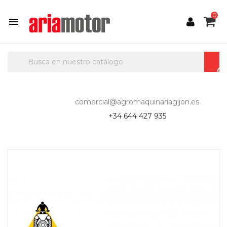
0

comercial@agromaquinariagijon.es
+34 644 427 935