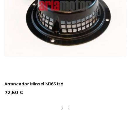
ADD TO CART
Arrancador Minsel M165 Izd
Precio
72,60 €