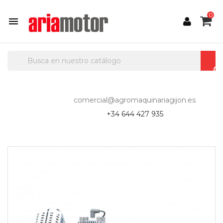
0

comercial@agromaquinariagijon.es
+34 644 427 935