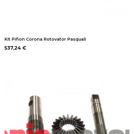
ADD TO CART
Kit Piñon Corona Rotovator Pasquali
Precio
537,24 €