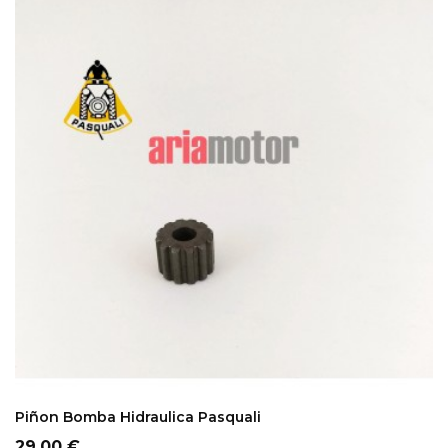
ADD TO CART
Piñon Bomba Hidraulica Pasquali
Precio
29,00 €