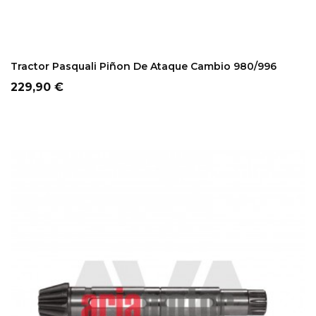
ADD TO CART
Tractor Pasquali Piñon De Ataque Cambio 980/996
Precio
229,90 €