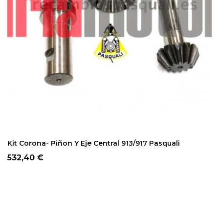
ADD TO CART
Kit Corona- Piñon Y Eje Central 913/917 Pasquali
Precio
532,40 €