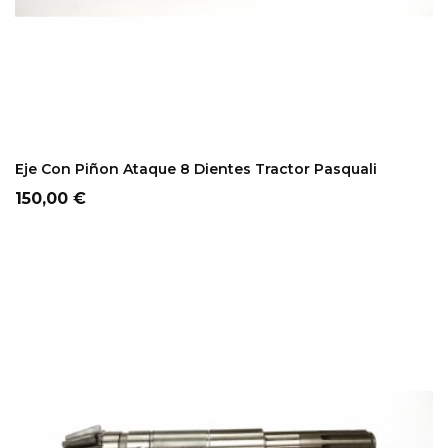
ADD TO CART
Eje Con Piñon Ataque 8 Dientes Tractor Pasquali
Precio
150,00 €