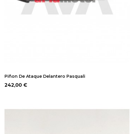
ADD TO CART
Piñon De Ataque Delantero Pasquali
Precio
242,00 €