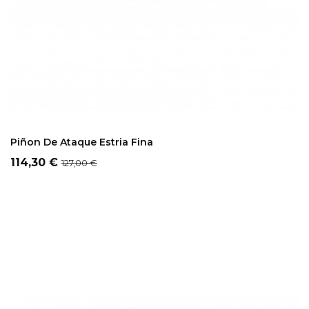
ADD TO CART
Piñon De Ataque Estria Fina
Precio
Precio
114,30 €
127,00 €
regular