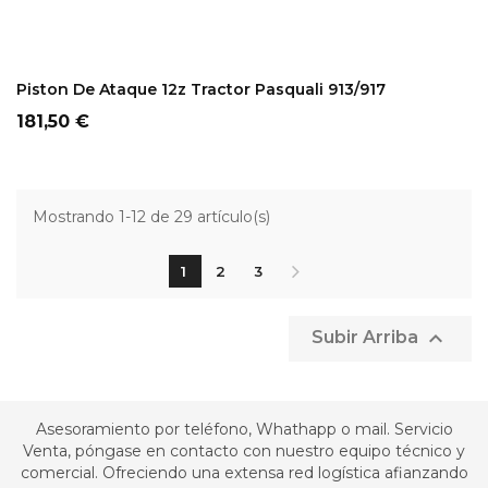
ADD TO CART
Piston De Ataque 12z Tractor Pasquali 913/917
Precio
181,50 €
Mostrando 1-12 de 29 artículo(s)
1
2
3

Subir Arriba
Asesoramiento por teléfono, Whathapp o mail. Servicio
Venta, póngase en contacto con nuestro equipo técnico y
comercial. Ofreciendo una extensa red logística afianzando