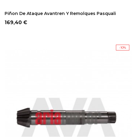
ADD TO CART
Piñon De Ataque Avantren Y Remolques Pasquali
Precio
169,40 €
-10%