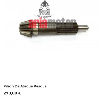
ADD TO CART
Piñon De Ataque Pasquali
Precio
278,00 €