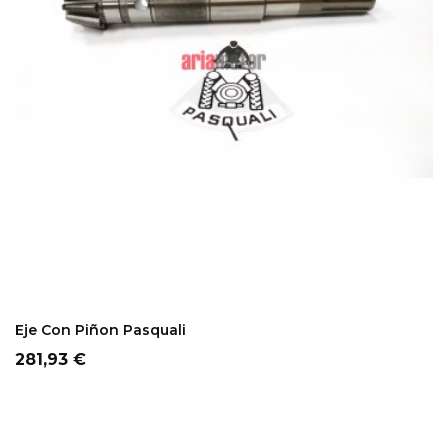
ADD TO CART
Eje Con Piñon Pasquali
Precio
281,93 €